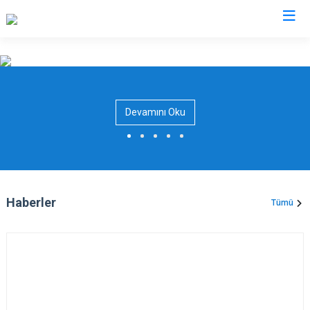
Iğdır
Aralık
Devamını Oku
Karakoyunlu
Tuzluca
Merkez
Haberler
Tümü