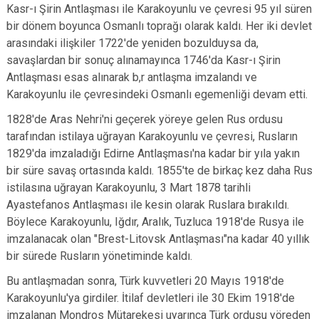
Kasr-ı Şirin Antlaşması ile Karakoyunlu ve çevresi 95 yıl süren
bir dönem boyunca Osmanlı toprağı olarak kaldı. Her iki devlet
arasındaki ilişkiler 1722'de yeniden bozulduysa da,
savaşlardan bir sonuç alınamayınca 1746'da Kasr-ı Şirin
Antlaşması esas alınarak b,r antlaşma imzalandı ve
Karakoyunlu ile çevresindeki Osmanlı egemenliği devam etti.
1828'de Aras Nehri'ni geçerek yöreye gelen Rus ordusu
tarafından istilaya uğrayan Karakoyunlu ve çevresi, Rusların
1829'da imzaladığı Edirne Antlaşması'na kadar bir yıla yakın
bir süre savaş ortasında kaldı. 1855'te de birkaç kez daha Rus
istilasına uğrayan Karakoyunlu, 3 Mart 1878 tarihli
Ayastefanos Antlaşması ile kesin olarak Ruslara bırakıldı.
Böylece Karakoyunlu, Iğdır, Aralık, Tuzluca 1918'de Rusya ile
imzalanacak olan "Brest-Litovsk Antlaşması"na kadar 40 yıllık
bir sürede Rusların yönetiminde kaldı.
Bu antlaşmadan sonra, Türk kuvvetleri 20 Mayıs 1918'de
Karakoyunlu'ya girdiler. İtilaf devletleri ile 30 Ekim 1918'de
imzalanan Mondros Mütarekesi uyarınca Türk ordusu yöreden