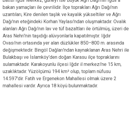
batısı Iğdır Merkez, güneyi ise Büyük Ağrı Dağı'nın Iğdır’a
bakan yamaçları ile çevrilidir. İlçe toprakları Ağrı Dağı’nın
uzantıları, Kire denilen taşlık ve kayalık yükseltiler ve Ağrı
Dağı'nın eteğindeki Korhan Yaylası'ndan oluşmaktadır. Ovalık
alanları Ağrı Dağı’nın lav ve tüf bazaltları ile örtülmüş, üzeri de
Aras Nehri'nin taşıdığı alüvyonlarla kapatılmıştır. Iğdır
Ovası'nın ortasında yer alan düzlükler 850–800 m. arasında
değişmektedir. Bingöl Dağları'ndan kaynaklanan Aras Nehri ile
Bulakbaşı ve İslamköy'den doğan Karasu ilçe topraklarını
sulamaktadır. Karakoyunlu ilçesi Iğdır il merkezi'ne 15 km,
uzaklıktadır. Yüzölçümü 194 km² olup, toplam nüfusu
14.597'dir. Fatih ve Ergenekon Mahallesi olmak üzere 2
mahallesi vardır. Ayrıca 18 köyü bulunmaktadır.