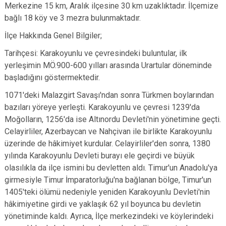
Merkezine 15 km, Aralık ilçesine 30 km uzaklıktadır.
İlçemize
bağlı 18 köy ve 3 mezra bulunmaktadır.
İlçe Hakkında Genel Bilgiler;
Tarihçesi: Karakoyunlu ve çevresindeki buluntular, ilk
yerleşimin MÖ.900-600 yılları arasında Urartular döneminde
başladığını göstermektedir.
1071'deki Malazgirt Savaşı'ndan sonra Türkmen boylarından
bazıları yöreye yerleşti. Karakoyunlu ve çevresi 1239'da
Moğolların, 1256'da ise Altınordu Devleti'nin yönetimine geçti.
Celayirliler, Azerbaycan ve Nahçivan ile birlikte Karakoyunlu
üzerinde de hâkimiyet kurdular. Celayirliler'den sonra, 1380
yılında Karakoyunlu Devleti burayı ele geçirdi ve büyük
olasılıkla da ilçe ismini bu devletten aldı. Timur'un Anadolu'ya
girmesiyle Timur İmparatorluğu'na bağlanan bölge, Timur'un
1405'teki ölümü nedeniyle yeniden Karakoyunlu Devleti'nin
hâkimiyetine girdi ve yaklaşık 62 yıl boyunca bu devletin
yönetiminde kaldı. Ayrıca, İlçe merkezindeki ve köylerindeki