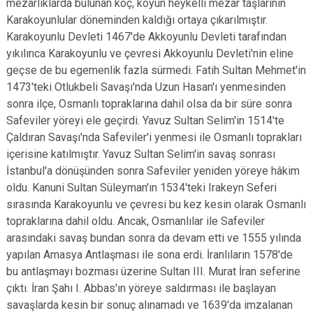
mezarlıklarda bulunan koç, koyun heykelli mezar taşlarının
Karakoyunlular döneminden kaldığı ortaya çıkarılmıştır.
Karakoyunlu Devleti 1467'de Akkoyunlu Devleti tarafından
yıkılınca Karakoyunlu ve çevresi Akkoyunlu Devleti'nin eline
geçse de bu egemenlik fazla sürmedi. Fatih Sultan Mehmet'in
1473'teki Otlukbeli Savaşı'nda Uzun Hasan'ı yenmesinden
sonra ilçe, Osmanlı topraklarına dahil olsa da bir süre sonra
Safeviler yöreyi ele geçirdi. Yavuz Sultan Selim'in 1514'te
Çaldıran Savaşı'nda Safeviler'i yenmesi ile Osmanlı toprakları
içerisine katılmıştır. Yavuz Sultan Selim'in savaş sonrası
İstanbul'a dönüşünden sonra Safeviler yeniden yöreye hâkim
oldu. Kanuni Sultan Süleyman'ın 1534'teki Irakeyn Seferi
sırasında Karakoyunlu ve çevresi bu kez kesin olarak Osmanlı
topraklarına dahil oldu. Ancak, Osmanlılar ile Safeviler
arasındaki savaş bundan sonra da devam etti ve 1555 yılında
yapılan Amasya Antlaşması ile sona erdi. İranlıların 1578'de
bu antlaşmayı bozması üzerine Sultan III. Murat İran seferine
çıktı. İran Şahı I. Abbas'ın yöreye saldırması ile başlayan
savaşlarda kesin bir sonuç alınamadı ve 1639'da imzalanan