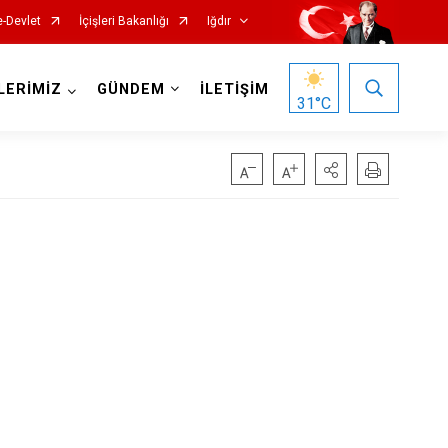
e-Devlet
İçişleri Bakanlığı
Iğdır
LERİMİZ
GÜNDEM
İLETİŞİM
31
°C