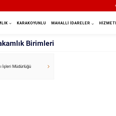
LIK
KARAKOYUNLU
MAHALLİ İDARELER
HİZMET
Iğdır
kamlık Birimleri
zı İşleri Müdürlüğü
Aralık
Karakoyunlu
Tuzluca